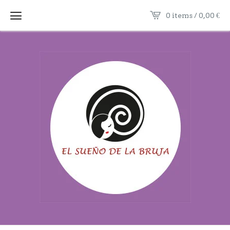
0 items / 0,00
€