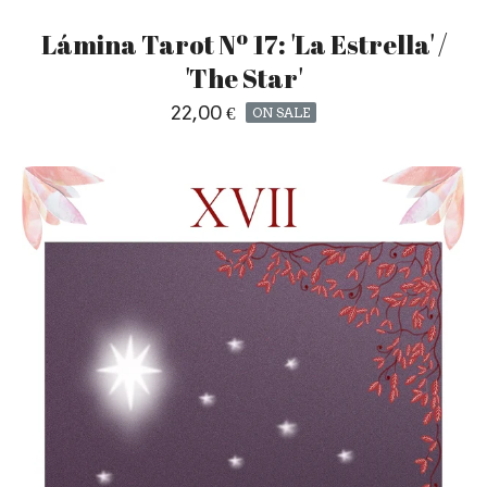
Lámina Tarot Nº 17: 'La Estrella' /
'The Star'
22,00
€
ON SALE