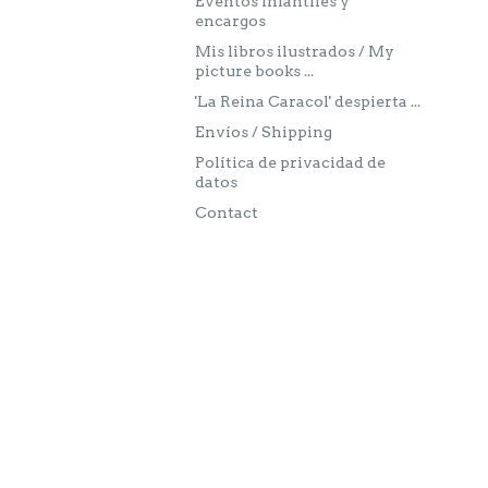
Eventos infantiles y
encargos
Mis libros ilustrados / My
picture books ...
'La Reina Caracol' despierta ...
Envíos / Shipping
Política de privacidad de
datos
Contact