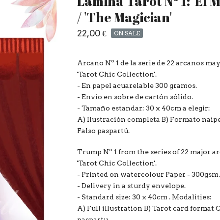
Lámina Tarot Nº 1: 'El 
/ 'The Magician'
22,00
€
ON SALE
Arcano Nº 1 de la serie de 22 arcanos ma
'Tarot Chic Collection'.
- En papel acuarelable 300 gramos.
- Envío en sobre de cartón sólido.
- Tamaño estandar: 30 x 40cm a elegir:
A) Ilustración completa B) Formato naipe
Falso paspartú.
Trump Nº 1 from the series of 22 major a
'Tarot Chic Collection'.
- Printed on watercolour Paper - 300gsm
- Delivery in a sturdy envelope.
- Standard size: 30 x 40cm . Modalities:
A) Full illustration B) Tarot card format 
paspartu.