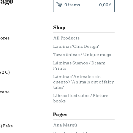
Mago'
0 items
0,00
€
Shop
yores
All Products
Láminas 'Chic Design'
Tazas únicas / Unique mugs
Láminas Sueños / Dream
Prints
 2 C)
Láminas 'Animales sin
cuento'/ 'Animals out of fairy
tales'
rcana
Libros ilustrados / Picture
books
.
Pages
Ana Margú
C) Fake