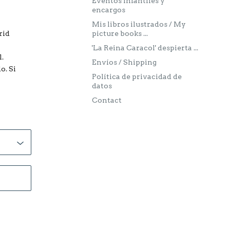
Eventos infantiles y
encargos
Mis libros ilustrados / My
rid
picture books ...
'La Reina Caracol' despierta ...
l.
Envíos / Shipping
o. Si
Política de privacidad de
datos
Contact